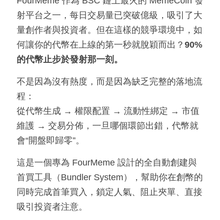
FourMeme 作為 BSC 鏈上最火的 MemeCoin 發
射平台之一，每日交易量已突破億級，吸引了大
量創作者與投資者。但在這樣的競爭環境中，如
何讓你的代幣在上線的第一秒就脫穎而出？
90% 
的代幣止步於發射那一刻。
不是因為沒有熱度，而是因為缺乏完整的落地流
程：
從代幣生成 → 權限配置 → 流動性綁定 → 市值
維護 → 交易分佈，一旦哪個環節出錯，代幣就
會“開盤即歸零”。
這是一個專為 FourMeme 設計的全自動創建與
首買工具（Bundler System），幫助你在創幣的
同時完成首筆買入，鎖定人氣、阻止夾單、直接
吸引投資者注意。