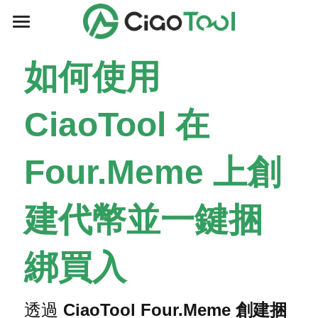
主页
如何使用 
博客
CiaoTool 在 
工具集
所有博客分类
公告/活動
Solana
搜索
Four.Meme 上創
博客
BSC
简体中文
建代幣並一鍵捆
Base
简体中文
X Layer
English
綁買入
IoTeX
透過 
CiaoTool Four.Meme 創建捆