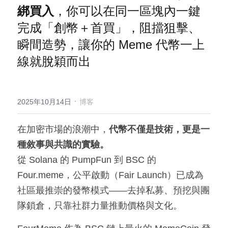
綁買入
，你可以在同一區塊內一鍵
完成「創幣＋首買」，阻擋狙擊、
瞬間造勢，讓你的 Meme 代幣一上
線就脫穎而出
·
2025年10月14日
博客
在加密市場的浪潮中，
代幣不僅是技術，更是一
種敘事與共識的實驗。
從 Solana 的 PumpFun 到 BSC 的 
Four.meme，公平啟動（Fair Launch）已成為
社區最推崇的發幣模式——去掉私募、預挖與團
隊鎖倉，只靠社群力量推動價格與文化。